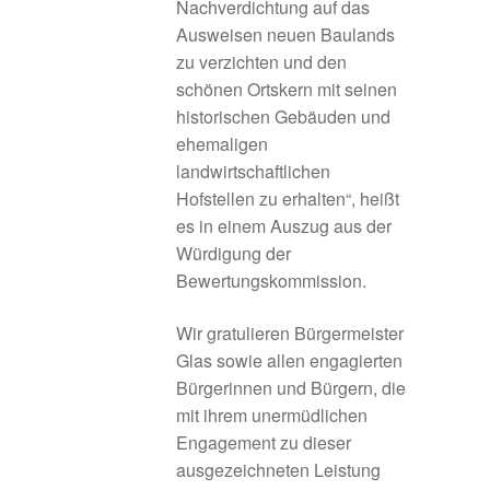
Nachverdichtung auf das
Ausweisen neuen Baulands
Innenentwicklung in der ILE-Region Rothenburg
zu verzichten und den
ob der Tauber
schönen Ortskern mit seinen
historischen Gebäuden und
Innenentwicklung in ländlichen Räumen
ehemaligen
landwirtschaftlichen
Innenentwicklung und Flächensparen
Hofstellen zu erhalten“, heißt
es in einem Auszug aus der
Innenentwicklungsmaßnahmen
Würdigung der
Bewertungskommission.
Instrumente und Programme
Wir gratulieren Bürgermeister
Glas sowie allen engagierten
Interkommunale Gemeinderatssitzung
Bürgerinnen und Bürgern, die
mit ihrem unermüdlichen
Kleinstunternehmen der Grundversorgung
Engagement zu dieser
ausgezeichneten Leistung
Konzeption von Maßnahmen