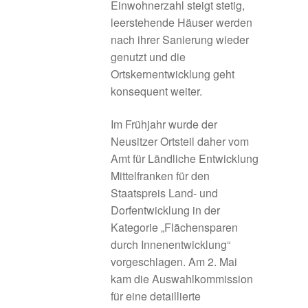
Einwohnerzahl steigt stetig,
leerstehende Häuser werden
Die Untersuchungsregionen
nach ihrer Sanierung wieder
genutzt und die
Fazit
Ortskernentwicklung geht
konsequent weiter.
Fördermöglichkeiten und Programme
Im Frühjahr wurde der
Förderphase 2027
Neusitzer Ortsteil daher vom
Amt für Ländliche Entwicklung
Förderung
Mittelfranken für den
Staatspreis Land- und
Frankenhöhe Lamm
Dorfentwicklung in der
Kategorie „Flächensparen
Geförderte Projekte 2020
durch Innenentwicklung“
vorgeschlagen. Am 2. Mai
kam die Auswahlkommission
Umgesetzte Projekte 2023
für eine detaillierte