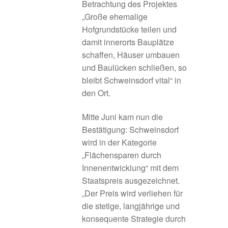
Betrachtung des Projektes
Umgesetzte Projekte 2024
„Große ehemalige
Hofgrundstücke teilen und
Umgesetzte Projekte 2025
damit innerorts Bauplätze
schaffen, Häuser umbauen
Gesamte Region
und Baulücken schließen, so
bleibt Schweinsdorf vital“ in
Glossar
den Ort.
Herausforderung: der „Donut-Effekt“
Mitte Juni kam nun die
Bestätigung: Schweinsdorf
Herausforderungen und Problemlagen
wird in der Kategorie
„Flächensparen durch
Informations- und Vernetzungsplattformen
Innenentwicklung“ mit dem
Staatspreis ausgezeichnet.
„Der Preis wird verliehen für
Innenentwicklung
die stetige, langjährige und
konsequente Strategie durch
Innenentwicklung