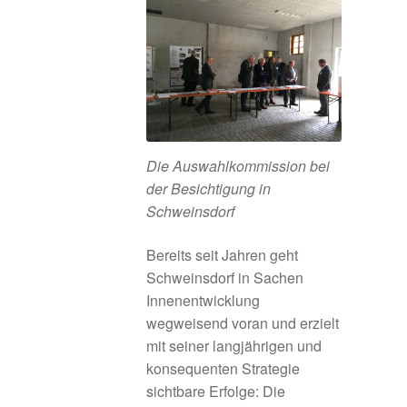
Amt für Ernährung Landwirtschaft und Forsten
Ansbach
Amt für Ländliche Entwicklung Mittelfranken
Anregungen
Die Auswahlkommission bei
der Besichtigung in
Beispiele aus der Praxis
Schweinsdorf
Betreibermodelle
Bereits seit Jahren geht
Schweinsdorf in Sachen
Bürgerbus Region Rothenburg
Innenentwicklung
wegweisend voran und erzielt
Das Regionalbudget
mit seiner langjährigen und
konsequenten Strategie
Der Weg zur Hausarztpraxis
sichtbare Erfolge: Die