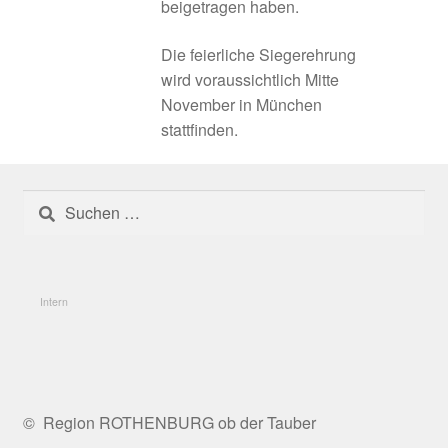
beigetragen haben.
Konzeptrealisierung
Die feierliche Siegerehrung
wird voraussichtlich Mitte
KULTUR & TOURISMUS
November in München
stattfinden.
TOURISMUSSSTANDORT
Die Burgenstraße
Suchen
nach:
Naturpark Frankenhöhe
Intern
Romantische Strasse
Romantisches Franken
Rothenburg o.d. Tauber
© Region ROTHENBURG ob der Tauber