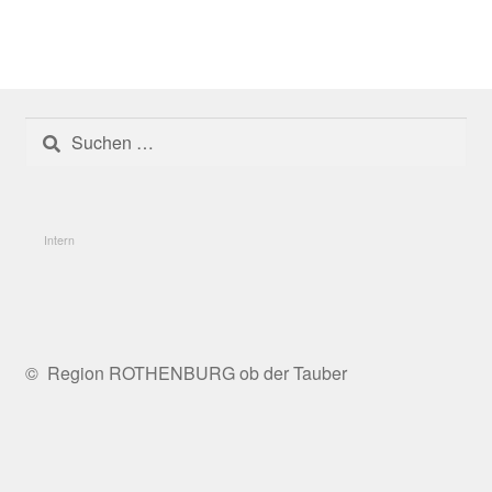
Die Untersuchungsregionen
Fazit
Suchen
Fördermöglichkeiten und Programme
nach:
Förderphase 2027
Intern
Förderung
Frankenhöhe Lamm
© Region ROTHENBURG ob der Tauber
Geförderte Projekte 2020
Umgesetzte Projekte 2023