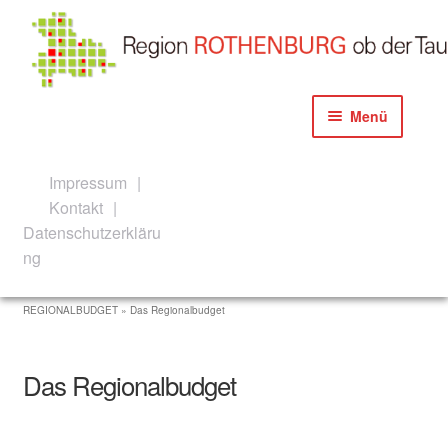
Zur
Zum
Menü
Navigation
Inhalt
springen
springen
Start
Impressum
Kontakt
Akteure der Konzeption und Umsetzung
Datenschutzerkläru
ng
Aktuelles
REGIONALBUDGET » Das Regionalbudget
Newsletter Anmeldeanfrage
Newsletter Anmeldung
Das Regionalbudget
Allgemeine Informationen