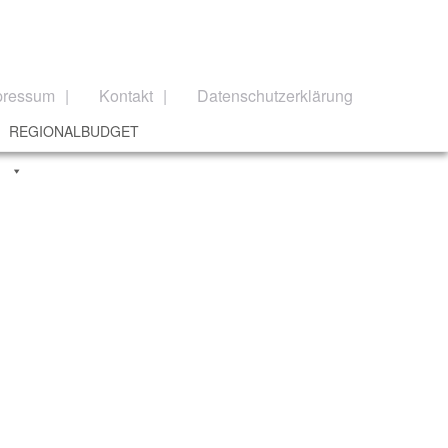
pressum
Kontakt
Datenschutzerklärung
REGIONALBUDGET
g Landwirtschaft und Forsten Ansbach
e
Bürgerbus Region Rothenburg
Das Regionalbudget
e
Förderphase 2027
Förderung
Frankenhöhe Lamm
erungen und Problemlagen
 der ILE-Region Rothenburg ob der Tauber
smaßnahmen
Instrumente und Programme