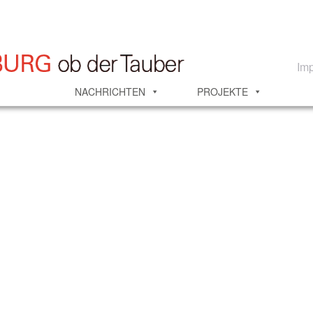
Im
NACHRICHTEN
PROJEKTE
msetzung
Aktuelles
Allgemeine Informationen
Amt für Ernährun
lfranken
Anregungen
Beispiele aus der Praxis
Betreibermodell
tersuchungsregionen
Fazit
Fördermöglichkeiten und Programm
Region
Glossar
Herausforderung: der „Donut-Effekt“
Herausford
formen
Innenentwicklung
Innenentwicklung
Innenentwicklung in
umen
Innenentwicklung und Flächensparen
Innenentwicklung