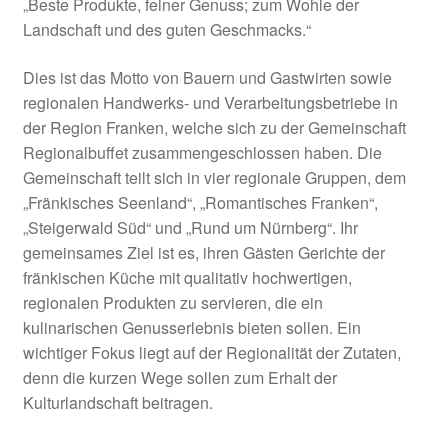
„Beste Produkte, feiner Genuss; zum Wohle der
Landschaft und des guten Geschmacks.“
Amt für Ernährung Landwirtschaft und Forsten
Ansbach
Dies ist das Motto von Bauern und Gastwirten sowie
regionalen Handwerks- und Verarbeitungsbetriebe in
Amt für Ländliche Entwicklung Mittelfranken
der Region Franken, welche sich zu der Gemeinschaft
Regionalbuffet zusammengeschlossen haben. Die
Anregungen
Gemeinschaft teilt sich in vier regionale Gruppen, dem
„Fränkisches Seenland“, „Romantisches Franken“,
Beispiele aus der Praxis
„Steigerwald Süd“ und „Rund um Nürnberg“. Ihr
gemeinsames Ziel ist es, ihren Gästen Gerichte der
Betreibermodelle
fränkischen Küche mit qualitativ hochwertigen,
regionalen Produkten zu servieren, die ein
Bürgerbus Region Rothenburg
kulinarischen Genusserlebnis bieten sollen. Ein
wichtiger Fokus liegt auf der Regionalität der Zutaten,
denn die kurzen Wege sollen zum Erhalt der
Das Regionalbudget
Kulturlandschaft beitragen.
Der Weg zur Hausarztpraxis