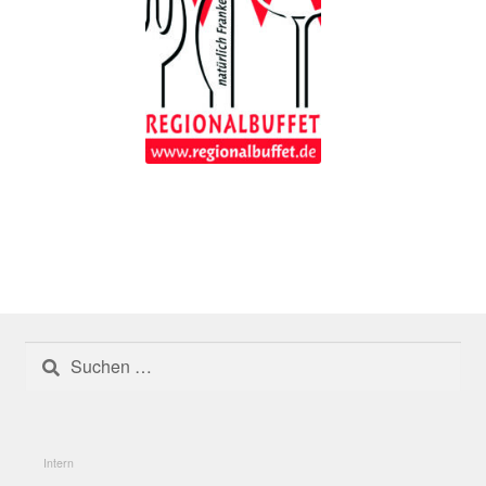
Umgesetzte Projekte 2024
Umgesetzte Projekte 2025
Gesamte Region
Glossar
Herausforderung: der „Donut-Effekt“
Herausforderungen und Problemlagen
Suchen
Informations- und Vernetzungsplattformen
nach:
Innenentwicklung
Intern
Innenentwicklung