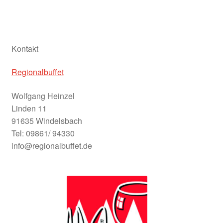
Die Untersuchungsregionen
Fazit
Kontakt
Fördermöglichkeiten und Programme
Regionalbuffet
Wolfgang Heinzel
Förderphase 2027
Linden 11
91635 Windelsbach
Förderung
Tel: 09861/ 94330
info@regionalbuffet.de
Frankenhöhe Lamm
Geförderte Projekte 2020
Umgesetzte Projekte 2023