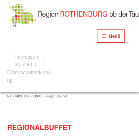
Zur
Zum
Menü
Navigation
Inhalt
springen
springen
Start
Impressum
Kontakt
Akteure der Konzeption und Umsetzung
Datenschutzerkläru
ng
Aktuelles
NACHRICHTEN » LINKS »
Regionalbuffet
Newsletter Anmeldeanfrage
Newsletter Anmeldung
REGIONALBUFFET
Allgemeine Informationen