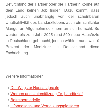
Befürchtung der Partner oder die Partnerin könne auf
Die Untersuchungsregionen
dem Land keinen Job finden. Dazu kommt, dass
jedoch auch unabhängig von der scheinbaren
Fazit
Unattraktivität des Landarztlebens auch ein schlichter
Mangel an Allgemeinmedizinern an sich herrscht: So
Fördermöglichkeiten und Programme
werden bis zum Jahr 2025 rund 800 neue Hausärzte
in Deutschland gebraucht, jedoch wählen nur etwa 10
Prozent der Mediziner in Deutschland diese
Förderphase 2027
Fachrichtung.
Förderung
Frankenhöhe Lamm
Weitere Informationen:
Geförderte Projekte 2020
→
Der Weg zur Hausarztpraxis
→
Werben und Unterstützung für „Landärzte“
Umgesetzte Projekte 2023
→
Betreibermodelle
→
Informations- und Vernetzungsplattforen