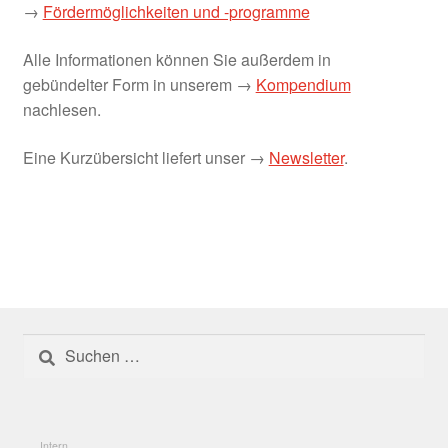
Umgesetzte Projekte 2024
→
Fördermöglichkeiten und -programme
Alle Informationen können Sie außerdem in
Umgesetzte Projekte 2025
gebündelter Form in unserem →
Kompendium
nachlesen.
Gesamte Region
Eine Kurzübersicht liefert unser →
Newsletter
.
Glossar
Herausforderung: der „Donut-Effekt“
Herausforderungen und Problemlagen
Informations- und Vernetzungsplattformen
Suchen
nach:
Innenentwicklung
Innenentwicklung
Intern