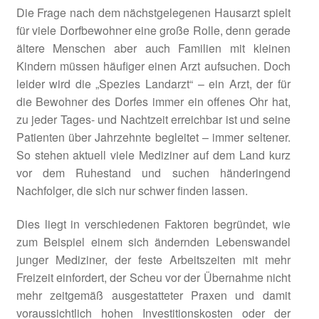
Die Frage nach dem nächstgelegenen Hausarzt spielt
Amt für Ernährung Landwirtschaft und Forsten
für viele Dorfbewohner eine große Rolle, denn gerade
Ansbach
ältere Menschen aber auch Familien mit kleinen
Kindern müssen häufiger einen Arzt aufsuchen. Doch
Amt für Ländliche Entwicklung Mittelfranken
leider wird die „Spezies Landarzt“ – ein Arzt, der für
die Bewohner des Dorfes immer ein offenes Ohr hat,
Anregungen
zu jeder Tages- und Nachtzeit erreichbar ist und seine
Patienten über Jahrzehnte begleitet – immer seltener.
So stehen aktuell viele Mediziner auf dem Land kurz
Beispiele aus der Praxis
vor dem Ruhestand und suchen händeringend
Nachfolger, die sich nur schwer finden lassen.
Betreibermodelle
Dies liegt in verschiedenen Faktoren begründet, wie
Bürgerbus Region Rothenburg
zum Beispiel einem sich ändernden Lebenswandel
junger Mediziner, der feste Arbeitszeiten mit mehr
Das Regionalbudget
Freizeit einfordert, der Scheu vor der Übernahme nicht
mehr zeitgemäß ausgestatteter Praxen und damit
Der Weg zur Hausarztpraxis
voraussichtlich hohen Investitionskosten oder der