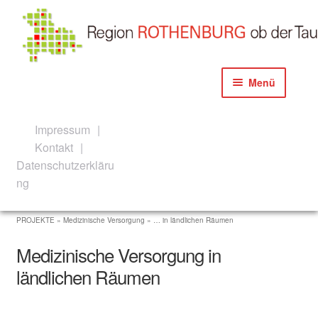
Zur
Zum
Menü
Navigation
Inhalt
springen
springen
Start
Impressum
Kontakt
Akteure der Konzeption und Umsetzung
Datenschutzerkläru
ng
Aktuelles
PROJEKTE » Medizinische Versorgung » … in ländlichen Räumen
Newsletter Anmeldeanfrage
Medizinische Versorgung in
Newsletter Anmeldung
ländlichen Räumen
Allgemeine Informationen