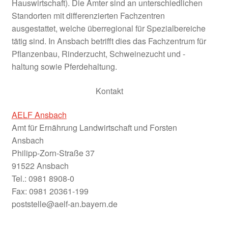
Hauswirtschaft). Die Ämter sind an unterschiedlichen
Standorten mit differenzierten Fachzentren
Die Untersuchungsregionen
ausgestattet, welche überregional für Spezialbereiche
tätig sind. In Ansbach betrifft dies das Fachzentrum für
Fazit
Pflanzenbau, Rinderzucht, Schweinezucht und -
haltung sowie Pferdehaltung.
Fördermöglichkeiten und Programme
Kontakt
Förderphase 2027
AELF Ansbach
Förderung
Amt für Ernährung Landwirtschaft und Forsten
Ansbach
Frankenhöhe Lamm
Philipp-Zorn-Straße 37
91522 Ansbach
Tel.: 0981 8908-0
Geförderte Projekte 2020
Fax: 0981 20361-199
poststelle@aelf-an.bayern.de
Umgesetzte Projekte 2023