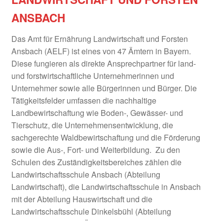
ANSBACH
Amt für Ernährung Landwirtschaft und Forsten
Ansbach
Das Amt für Ernährung Landwirtschaft und Forsten
Ansbach (AELF) ist eines von 47 Ämtern in Bayern.
Amt für Ländliche Entwicklung Mittelfranken
Diese fungieren als direkte Ansprechpartner für land-
und forstwirtschaftliche Unternehmerinnen und
Anregungen
Unternehmer sowie alle Bürgerinnen und Bürger. Die
Tätigkeitsfelder umfassen die nachhaltige
Beispiele aus der Praxis
Landbewirtschaftung wie Boden-, Gewässer- und
Tierschutz, die Unternehmensentwicklung, die
Betreibermodelle
sachgerechte Waldbewirtschaftung und die Förderung
sowie die Aus-, Fort- und Weiterbildung. Zu den
Bürgerbus Region Rothenburg
Schulen des Zuständigkeitsbereiches zählen die
Landwirtschaftsschule Ansbach (Abteilung
Das Regionalbudget
Landwirtschaft), die Landwirtschaftsschule in Ansbach
mit der Abteilung Hauswirtschaft und die
Landwirtschaftsschule Dinkelsbühl (Abteilung
Der Weg zur Hausarztpraxis