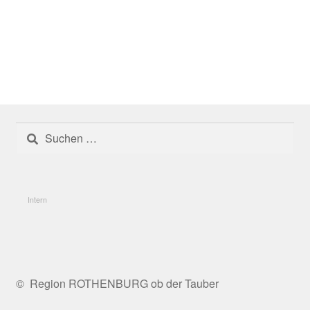
Umgesetzte Projekte 2024
Umgesetzte Projekte 2025
Gesamte Region
Glossar
Suchen
nach:
Herausforderung: der „Donut-Effekt“
Herausforderungen und Problemlagen
Intern
Informations- und Vernetzungsplattformen
Innenentwicklung
© Region ROTHENBURG ob der Tauber
Innenentwicklung