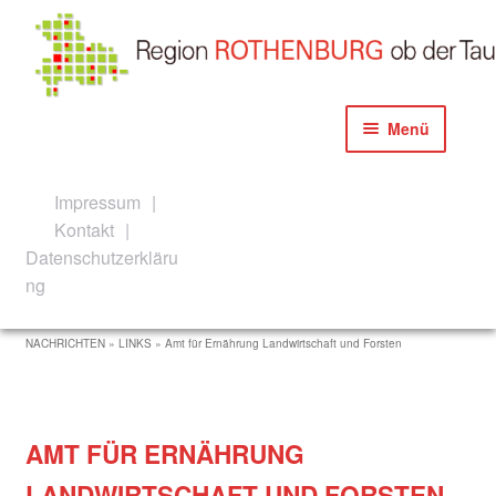
Zur
Zum
Menü
Navigation
Inhalt
springen
springen
Start
Impressum
Kontakt
Akteure der Konzeption und Umsetzung
Datenschutzerkläru
ng
Aktuelles
NACHRICHTEN » LINKS » Amt für Ernährung Landwirtschaft und Forsten
Newsletter Anmeldeanfrage
Newsletter Anmeldung
AMT FÜR ERNÄHRUNG
Allgemeine Informationen
LANDWIRTSCHAFT UND FORSTEN