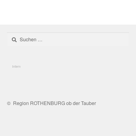
Die Untersuchungsregionen
Fazit
Suchen
Fördermöglichkeiten und Programme
nach:
Förderphase 2027
Intern
Förderung
Frankenhöhe Lamm
© Region ROTHENBURG ob der Tauber
Geförderte Projekte 2020
Umgesetzte Projekte 2023