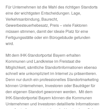
Für Unternehmen ist die Wahl des richtigen Standorts
Amt für Ernährung Landwirtschaft und Forsten
eine der wichtigsten Entscheidungen. Lage,
Ansbach
Verkehrsanbindung, Baurecht,
Gewerbesteuerhebesatz, Preis – viele Faktoren
Amt für Ländliche Entwicklung Mittelfranken
müssen stimmen, damit der ideale Platz für eine
Fertigungsstätte oder ein Bürogebäude gefunden
Anregungen
wird.
Beispiele aus der Praxis
Mit dem IHK-Standortportal Bayern erhalten
Kommunen und Landkreise im Freistaat die
Betreibermodelle
Möglichkeit, sämtliche Standortinformationen ebenso
schnell wie unkompliziert im Internet zu präsentieren.
Bürgerbus Region Rothenburg
Denn nur durch ein professionelles Standortmarketing
können Unternehmen, Investoren oder Bauträger für
den eigenen Standort gewonnen werden.
Mit dem
Das Regionalbudget
IHK-Standortportal Bayern können die Kommunen
Unternehmen und Investoren detaillierte Informationen
Der Weg zur Hausarztpraxis