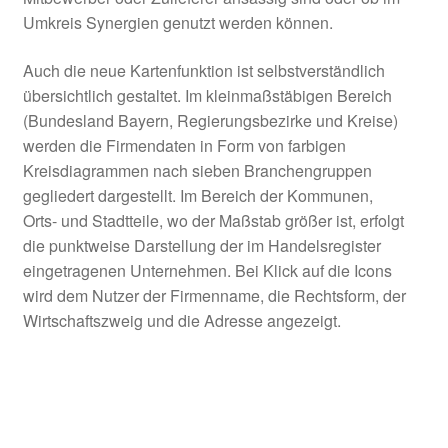
Umkreis Synergien genutzt werden können.
Innenentwicklung in der ILE-Region Rothenburg
ob der Tauber
Auch die neue Kartenfunktion ist selbstverständlich
übersichtlich gestaltet. Im kleinmaßstäbigen Bereich
Innenentwicklung in ländlichen Räumen
(Bundesland Bayern, Regierungsbezirke und Kreise)
werden die Firmendaten in Form von farbigen
Kreisdiagrammen nach sieben Branchengruppen
Innenentwicklung und Flächensparen
gegliedert dargestellt. Im Bereich der Kommunen,
Orts- und Stadtteile, wo der Maßstab größer ist, erfolgt
Innenentwicklungsmaßnahmen
die punktweise Darstellung der im Handelsregister
eingetragenen Unternehmen. Bei Klick auf die Icons
Instrumente und Programme
wird dem Nutzer der Firmenname, die Rechtsform, der
Wirtschaftszweig und die Adresse angezeigt.
Interkommunale Gemeinderatssitzung
Kleinstunternehmen der Grundversorgung
Konzeption von Maßnahmen