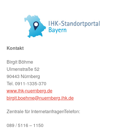
Konzeptrealisierung
KULTUR & TOURISMUS
TOURISMUSSSTANDORT
Kontakt
Die Burgenstraße
Birgit Böhme
Ulmenstraße 52
Naturpark Frankenhöhe
90443 Nürnberg
Tel. 0911-1335-370
Romantische Strasse
www.ihk-nuernberg.de
birgit.boehme@nuernberg.ihk.de
Romantisches Franken
Zentrale für Internetanfragen
Telefon:
Rothenburg o.d. Tauber
089 / 5116 – 1150