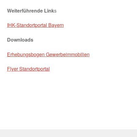
LAG an der Romantischen Straße
Weiterführende Link
s
Landschaftspflegeverband Mittelfranken
IHK-Standortportal Bayern
LEBEN & WOHNEN
Downloads
WOHNSTANDORT
Erhebungsbogen Gewerbeimmobilien
Flyer Standortportal
CAMPUS ROTHENBURG
Die Standortfaktoren
Innenentwicklung / Flächenmanagement
Liebliches Taubertal
LINKS