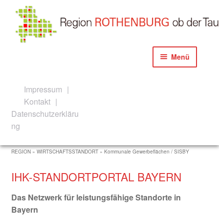
Zur
Zum
Menü
Navigation
Inhalt
springen
springen
Start
Impressum
Kontakt
Akteure der Konzeption und Umsetzung
Datenschutzerkläru
ng
Aktuelles
REGION » WIRTSCHAFTSSTANDORT »
Kommunale Gewerbeflächen / SISBY
Newsletter Anmeldeanfrage
IHK-STANDORTPORTAL BAYERN
Newsletter Anmeldung
Das Netzwerk für leistungsfähige Standorte in
Bayern
Allgemeine Informationen