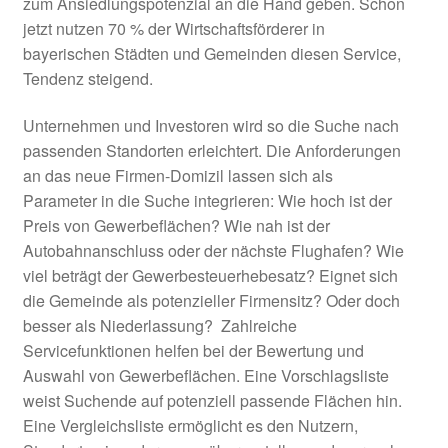
zum Ansiedlungspotenzial an die Hand geben. Schon
jetzt nutzen 70 % der Wirtschaftsförderer in
Die Untersuchungsregionen
bayerischen Städten und Gemeinden diesen Service,
Tendenz steigend.
Fazit
Unternehmen und Investoren wird so die Suche nach
Fördermöglichkeiten und Programme
passenden Standorten erleichtert. Die Anforderungen
an das neue Firmen-Domizil lassen sich als
Förderphase 2027
Parameter in die Suche integrieren: Wie hoch ist der
Preis von Gewerbeflächen? Wie nah ist der
Förderung
Autobahnanschluss oder der nächste Flughafen? Wie
viel beträgt der Gewerbesteuerhebesatz? Eignet sich
Frankenhöhe Lamm
die Gemeinde als potenzieller Firmensitz? Oder doch
besser als Niederlassung?
Zahlreiche
Servicefunktionen helfen bei der Bewertung und
Geförderte Projekte 2020
Auswahl von Gewerbeflächen. Eine Vorschlagsliste
weist Suchende auf potenziell passende Flächen hin.
Umgesetzte Projekte 2023
Eine Vergleichsliste ermöglicht es den Nutzern,