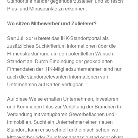
Standorte einander gegenüberzustellen und so rasch
Umgesetzte Projekte 2024
Plus- und Minuspunkte zu erkennen.
Umgesetzte Projekte 2025
Wo sitzen Mitbewerber und Zulieferer?
Gesamte Region
Seit Juli 2016 bietet das IHK-Standortportal als
zusätzliches Suchkriterium Informationen über die
Glossar
Firmenstruktur rund um den potentiellen Wunsch-
Standort an. Durch Einbindung der geokodierten
Firmendaten der IHK-Mitgliedsunternehmen sind nun
Herausforderung: der „Donut-Effekt“
auch die standortrelevanten Informationen von
Unternehmen auf Karten verfügbar.
Herausforderungen und Problemlagen
Auf diese Weise erhalten Unternehmen, Investoren
Informations- und Vernetzungsplattformen
und Kommunen Infos zur Verteilung der Branchen in
Verbindung mit verfügbaren Gewerbeflächen und -
Innenentwicklung
immobilien. Sucht ein Unternehmer einen neuen
Standort, kann er so schnell und einfach sehen, wo
Innenentwicklung
Mitbewerber oder Zulieferer ansässig sind oder ob im