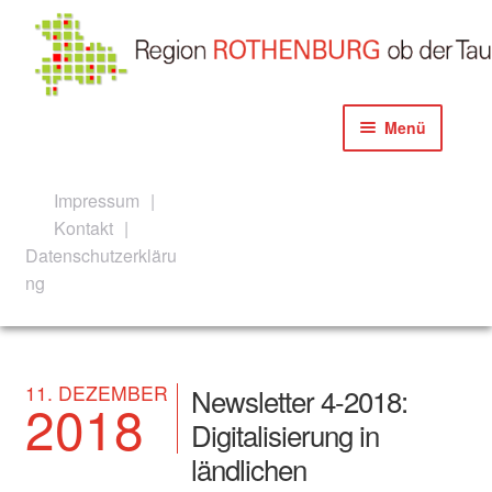
Zur
Zum
Menü
Navigation
Inhalt
springen
springen
Start
Impressum
Kontakt
Akteure der Konzeption und Umsetzung
Datenschutzerkläru
ng
Aktuelles
Newsletter Anmeldeanfrage
11. DEZEMBER
Newsletter 4-2018:
2018
Newsletter Anmeldung
Digitalisierung in
ländlichen
Allgemeine Informationen