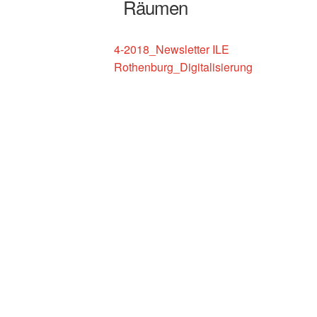
Räumen
Amt für Ernährung Landwirtschaft und Forsten
Ansbach
4-2018_Newsletter ILE
Rothenburg_Digitalisierung
Amt für Ländliche Entwicklung Mittelfranken
Anregungen
Beispiele aus der Praxis
Betreibermodelle
Bürgerbus Region Rothenburg
Das Regionalbudget
Der Weg zur Hausarztpraxis