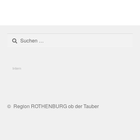
Die Untersuchungsregionen
Fazit
Suchen
Fördermöglichkeiten und Programme
nach:
Förderphase 2027
Intern
Förderung
Frankenhöhe Lamm
© Region ROTHENBURG ob der Tauber
Geförderte Projekte 2020
Umgesetzte Projekte 2023