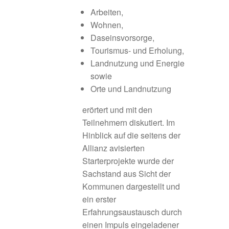
Arbeiten,
Die Untersuchungsregionen
Wohnen,
Daseinsvorsorge,
Fazit
Tourismus- und Erholung,
Landnutzung und Energie
Fördermöglichkeiten und Programme
sowie
Orte und Landnutzung
Förderphase 2027
erörtert und mit den
Teilnehmern diskutiert. Im
Förderung
Hinblick auf die seitens der
Allianz avisierten
Frankenhöhe Lamm
Starterprojekte wurde der
Sachstand aus Sicht der
Geförderte Projekte 2020
Kommunen dargestellt und
ein erster
Umgesetzte Projekte 2023
Erfahrungsaustausch durch
einen Impuls eingeladener