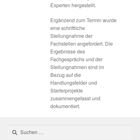
Umgesetzte Projekte 2024
Experten hergestellt.
Ergänzend zum Termin wurde
Umgesetzte Projekte 2025
eine schriftliche
Stellungnahme der
Gesamte Region
Fachstellen angefordert. Die
Ergebnisse des
Glossar
Fachgesprächs und der
Stellungnahmen sind im
Herausforderung: der „Donut-Effekt“
Bezug auf die
Handlungsfelder und
Herausforderungen und Problemlagen
Starterprojekte
zusammengefasst und
Informations- und Vernetzungsplattformen
dokumentiert.
Innenentwicklung
Suchen
Innenentwicklung
nach: