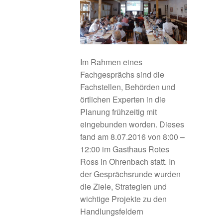
Amt für Ernährung Landwirtschaft und Forsten
Ansbach
Amt für Ländliche Entwicklung Mittelfranken
Im Rahmen eines
Fachgesprächs sind die
Anregungen
Fachstellen, Behörden und
örtlichen Experten in die
Beispiele aus der Praxis
Planung frühzeitig mit
eingebunden worden. Dieses
Betreibermodelle
fand am 8.07.2016 von 8:00 –
12:00 im Gasthaus Rotes
Ross in Ohrenbach statt. In
Bürgerbus Region Rothenburg
der Gesprächsrunde wurden
die Ziele, Strategien und
Das Regionalbudget
wichtige Projekte zu den
Handlungsfeldern
Der Weg zur Hausarztpraxis