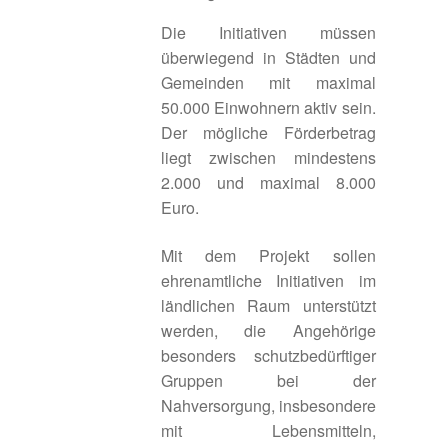
Umgesetzte Projekte 2024
Die Initiativen müssen
überwiegend in Städten und
Umgesetzte Projekte 2025
Gemeinden mit maximal
50.000 Einwohnern aktiv sein.
Gesamte Region
Der mögliche Förderbetrag
liegt zwischen mindestens
Glossar
2.000 und maximal 8.000
Euro.
Herausforderung: der „Donut-Effekt“
Mit dem Projekt sollen
Herausforderungen und Problemlagen
ehrenamtliche Initiativen im
ländlichen Raum unterstützt
Informations- und Vernetzungsplattformen
werden, die Angehörige
besonders schutzbedürftiger
Gruppen bei der
Innenentwicklung
Nahversorgung, insbesondere
mit Lebensmitteln,
Innenentwicklung