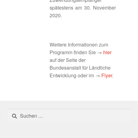
spätestens am 30. November
Literaturhinweise
2020.
Literaturhinweise
Weitere Informationen zum
Login
Programm finden Sie →
hier
auf der Seite der
Logout
Bundesanstalt für Ländliche
Entwicklung oder im →
Flyer
.
Medizinische Versorgung
Medizinische Versorgung in ländlichen Räumen
Mobilitätsangebote im ländlichen Raum
Suchen
nach:
Newsletter