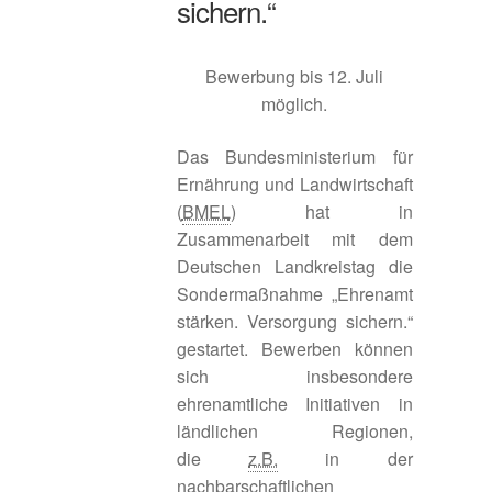
sichern.“
Amt für Ernährung Landwirtschaft und Forsten
Ansbach
Bewerbung bis 12. Juli
möglich.
Amt für Ländliche Entwicklung Mittelfranken
Das Bundesministerium für
Anregungen
Ernährung und Landwirtschaft
(
BMEL
) hat in
Zusammenarbeit mit dem
Beispiele aus der Praxis
Deutschen Landkreistag die
Sondermaßnahme „Ehrenamt
Betreibermodelle
stärken. Versorgung sichern.“
gestartet. Bewerben können
Bürgerbus Region Rothenburg
sich insbesondere
ehrenamtliche Initiativen in
Das Regionalbudget
ländlichen Regionen,
die
z.B.
in der
Der Weg zur Hausarztpraxis
nachbarschaftlichen