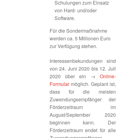
Schulungen zum Einsatz
LAG an der Romantischen Straße
von Hard- und/oder
Software.
Landschaftspflegeverband Mittelfranken
Für die Sondermaßnahme
LEBEN & WOHNEN
werden ca. 5 Millionen Euro
zur Verfügung stehen.
WOHNSTANDORT
Interessenbekundungen sind
von 24. Juni 2020 bis 12. Juli
CAMPUS ROTHENBURG
2020 über ein →
Online-
Formular
möglich. Geplant ist,
Die Standortfaktoren
dass für die meisten
Zuwendungsempfänger der
Innenentwicklung / Flächenmanagement
Förderzeitraum im
August/September 2020
Liebliches Taubertal
beginnen kann. Der
Förderzeitraum endet für alle
LINKS
Zuwendungsempfänger