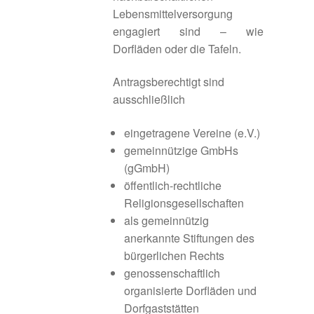
Lebensmittelversorgung
Die Untersuchungsregionen
engagiert sind – wie
Dorfläden oder die Tafeln.
Fazit
Antragsberechtigt sind
Fördermöglichkeiten und Programme
ausschließlich
eingetragene Vereine (e.V.)
Förderphase 2027
gemeinnützige GmbHs
(gGmbH)
Förderung
öffentlich-rechtliche
Religionsgesellschaften
Frankenhöhe Lamm
als gemeinnützig
anerkannte Stiftungen des
Geförderte Projekte 2020
bürgerlichen Rechts
genossenschaftlich
Umgesetzte Projekte 2023
organisierte Dorfläden und
Dorfgaststätten