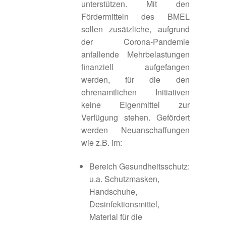
unterstützen. Mit den
Fördermitteln des BMEL
Innenentwicklung in der ILE-Region Rothenburg
sollen zusätzliche, aufgrund
ob der Tauber
der Corona-Pandemie
anfallende Mehrbelastungen
Innenentwicklung in ländlichen Räumen
finanziell aufgefangen
werden, für die den
Innenentwicklung und Flächensparen
ehrenamtlichen Initiativen
keine Eigenmittel zur
Innenentwicklungsmaßnahmen
Verfügung stehen. Gefördert
werden Neuanschaffungen
Instrumente und Programme
wie z.B. im:
Bereich Gesundheitsschutz:
Interkommunale Gemeinderatssitzung
u.a. Schutzmasken,
Handschuhe,
Kleinstunternehmen der Grundversorgung
Desinfektionsmittel,
Material für die
Konzeption von Maßnahmen