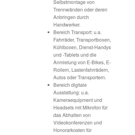
Selbstmontage von
Trennwänden oder deren
Konzeptrealisierung
Anbringen durch
Handwerker.
KULTUR & TOURISMUS
Bereich Transport: u.a.
Fahrräder, Transportboxen,
TOURISMUSSSTANDORT
Kühlboxen, Dienst-Handys
und -Tablets und die
Die Burgenstraße
Anmietung von E-Bikes, E-
Rollern, Lastenfahrrädern,
Naturpark Frankenhöhe
Autos oder Transportern.
Bereich digitale
Romantische Strasse
Ausstattung: u.a.
Kameraequipment und
Headsets mit Mikrofon für
Romantisches Franken
das Abhalten von
Videokonferenzen und
Rothenburg o.d. Tauber
Honorarkosten für