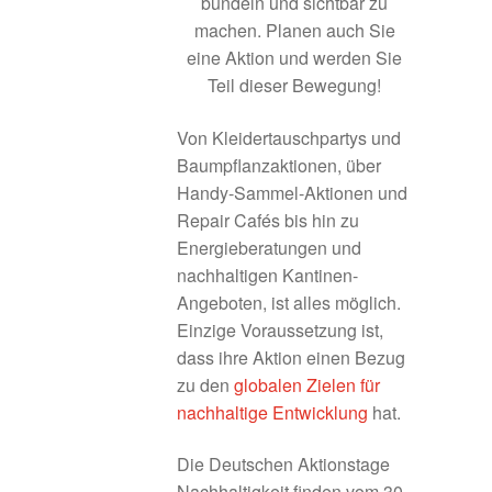
bündeln und sichtbar zu
machen. Planen auch Sie
Die Untersuchungsregionen
eine Aktion und werden Sie
Teil dieser Bewegung!
Fazit
Von Kleidertauschpartys und
Fördermöglichkeiten und Programme
Baumpflanzaktionen, über
Handy-Sammel-Aktionen und
Förderphase 2027
Repair Cafés bis hin zu
Energieberatungen und
Förderung
nachhaltigen Kantinen-
Angeboten, ist alles möglich.
Einzige Voraussetzung ist,
Frankenhöhe Lamm
dass ihre Aktion einen Bezug
zu den
globalen Zielen für
Geförderte Projekte 2020
nachhaltige Entwicklung
hat.
Umgesetzte Projekte 2023
Die Deutschen Aktionstage
Nachhaltigkeit finden vom 30.