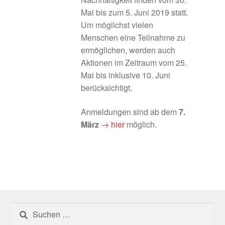
Umgesetzte Projekte 2024
Mai bis zum 5. Juni 2019 statt.
Um möglichst vielen
Umgesetzte Projekte 2025
Menschen eine Teilnahme zu
ermöglichen, werden auch
Gesamte Region
Aktionen im Zeitraum vom 25.
Mai bis inklusive 10. Juni
Glossar
berücksichtigt.
Anmeldungen sind ab dem
7.
Herausforderung: der „Donut-Effekt“
März
→ hier
möglich.
Herausforderungen und Problemlagen
Informations- und Vernetzungsplattformen
Innenentwicklung
Suchen
Innenentwicklung
nach: