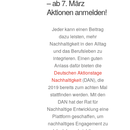
– ab 7. März
Aktionen anmelden!
Amt für Ernährung Landwirtschaft und Forsten
Ansbach
Jeder kann einen Beitrag
Amt für Ländliche Entwicklung Mittelfranken
dazu leisten, mehr
Nachhaltigkeit in den Alltag
Anregungen
und das Berufsleben zu
integrieren. Einen guten
Beispiele aus der Praxis
Anlass dafür bieten die
Deutschen Aktionstage
Betreibermodelle
Nachhaltigkeit
(DAN), die
2019 bereits zum achten Mal
Bürgerbus Region Rothenburg
stattfinden werden. Mit den
DAN hat der Rat für
Nachhaltige Entwicklung eine
Das Regionalbudget
Plattform geschaffen, um
nachhaltiges Engagement zu
Der Weg zur Hausarztpraxis